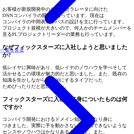
お客様が
新規開発中の
AIアクセラレータに
向けた
DNNコンパイラの
開発を
行っています。
現在は
コンパイラの
中間表現・パスの
設計を
主に
行っています。
プロジェクト規模が
大きいので、
何人かの
チームメンバーを
見る
PLプロジェクトリーダーの
業務も
行っています。
なぜフィックスターズに入社しようと思いました
一覧を見る
か?
低レイヤに
興味が
あり、
低レイヤの
ノウハウを
学べそして
活かせる
この
環境が
魅力的だと
思いました。
また、
既存の
知識を
生かしながら1を
100に
する
タイプだった
ためぴったりだと
思いました。
フィックスターズに入社して身についたものは何
ですか?
コンパイラ開発に
おける
ドメイン知識が
かなり
身に
つきました。
実際に
手を
動かさないと
理解できないような
センスや
ノウハウは
かなり
ある
ものです。
また、