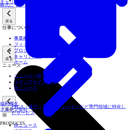
業績
キャリアパス
株式について
戻る
仕事について
事業概要
フィックスターズの強み
プロジェクト紹介
キャリアパス
戻る
ホーム
ニュース
ニュース一覧
メディアライブラリ
IRニュース
福利厚生
FPGA・量子・フラッシュメモリなど専門領域に特化し
グループ会社
戻る
たサービス
IR
PRODUCTS
IRニュース