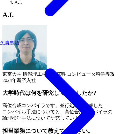
A.I.
A.I.
免責事項
東京大学 情報理工学系研究科 コンピュータ科学専攻
2024年新卒入社
大学時代は何を研究していましたか?
高位合成コンパイラです。
並行処理を
考慮した
コンパイル手法に
ついてと、
高位合成コンパイラの
論理検証手法に
ついて
研究していました。
担当業務について教えてください。