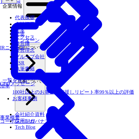
Tech Blog
企業情報
代表挨拶
会社概要
新卒
沿革
中途
アクセス
インターン
経営陣
会社について
IRニュース
経営理念
グループ会社
CSR
執筆書籍
一覧を見る
仕事について
CEOメッセージ
沿革
100社以上のお客様を支援しリピート率99％以上の評価
お客様事例
会社紹介資料
事業概要
採用FAQ
コーポレートガバナンス
Tech Blog