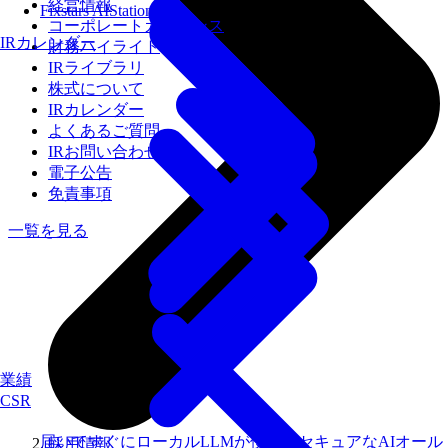
経営情報
Fixstars AIStation
コーポレートガバナンス
IRカレンダー
財務ハイライト
IRライブラリ
株式について
IRカレンダー
よくあるご質問
IRお問い合わせ
電子公告
免責事項
一覧を見る
業績
CSR
届いてすぐにローカルLLMが使えるセキュアなAIオール
採用情報