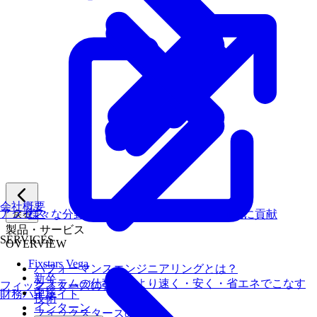
会社概要
アクセス
様々な分野のお客様のパフォーマンス向上に貢献
戻る
製品・サービス
SERVICES
OVERVIEW
Fixstars Vega
パフォーマンスエンジニアリングとは？
新卒
システムの仕事を、より速く・安く・省エネでこなす
フィックスターズの強み
中途
財務ハイライト
技術
インターン
フィックスターズの​強み