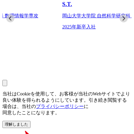
S.T.
専攻
岡山大学大学院 自然科学研究科 産業創成工学専
2025年新卒入社
当社は
Cookieを
使用して、
お客様が
当社の
Webサイトで
より
良い
体験を
得られるように
しています。
引き
続き閲覧する
場合は、
当社の
プライバシーポリシー
に
同意したことになります。
理解しました