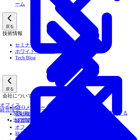
ーム
戻る
技術情報
セミナー
ホワイトペーパー
Tech Blog
戻る
会社について
オフィス
CEOメッセージ
経営理念
AIモデルを、ターゲットハードウェアで最速にする
会社概要
その他のサービス
経営理念
オフィス
福利厚生