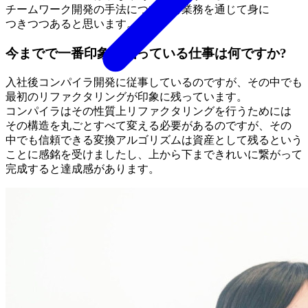
チームワーク開発の
手法に
ついても
業務を
通じて
身に
つきつつあると
思います。
今までで一番印象に残っている仕事は何ですか?
入社後
コンパイラ開発に
従事しているのですが、
その
中でも
最初の
リファクタリングが
印象に
残っています。
コンパイラは
その
性質上リファクタリングを
行う
ためには
その
構造を
丸ごと
すべて
変える
必要が
あるのですが、
その
中でも
信頼できる
変換アルゴリズムは
資産と
して
残ると
いう
ことに
感銘を
受けましたし、
上から
下まできれいに
繋がって
完成すると
達成感が
あります。