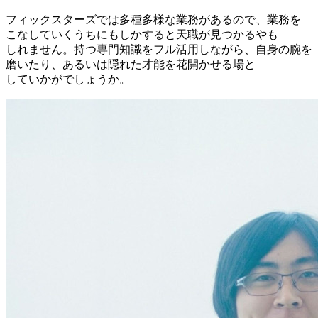
フィックスターズでは
多種多様な
業務が
あるので、
業務を
こなしていく
うちにもしかすると
天職が
見つかる
やも
しれません。
持つ専門知識を
フル活用しながら、
自身の
腕を
磨いたり、
あるいは
隠れた
才能を
花開かせる
場と
していかがでしょうか。