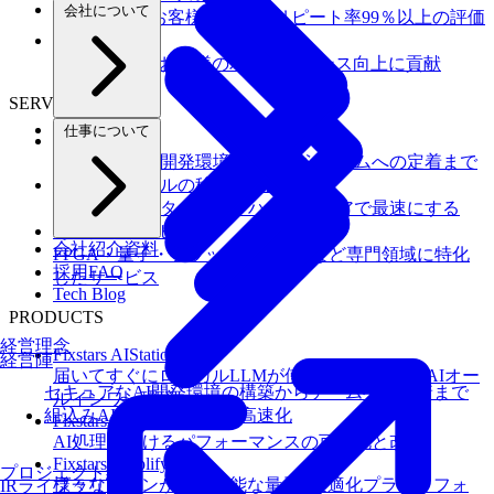
会社について
100社以上のお客様を支援しリピート率99％以上の評価
お客様事例
様々な分野のお客様のパフォーマンス向上に貢献
SERVICES
仕事について
Fixstars Vega
セキュアなAI開発環境の構築からチームへの定着まで
組込みAIモデルの移植・高速化
AIモデルを、ターゲットハードウェアで最速にする
その他のサービス
会社紹介資料
FPGA・量子・フラッシュメモリなど専門領域に特化
採用FAQ
したサービス
Tech Blog
PRODUCTS
経営理念
Fixstars AIStation
経営陣
届いてすぐにローカルLLMが使えるセキュアなAIオー
セキュアなAI開発環境の構築からチームへの定着まで
ルインワン環境
組込みAIモデルの移植・高速化
Fixstars AIBooster
AI処理におけるパフォーマンスの可視化と改善
Fixstars Amplify
プロジェクト紹介
様々なマシンが利用可能な量子×最適化プラットフォ
IRライブラリ