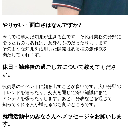
やりがい・面白さはなんですか?
今までに
学んだ
知見が
生きる
点です。
それは
業務の
分野に
沿った
ものも
あれば、
意外な
ものだったりもします。
そのような
知見を
活用した
開発は
ある
種の
創作欲を
満たしてくれます。
休日・勤務後の過ごし方について教えてくださ
い。
技術系の
イベントに
顔を
出すことが
多いです。
広い
分野の
トレンドを
追ったり、
交友を
通じて
深い
知識にまで
アンテナを
張ったりします。
あと、
発表などを
通じて
知ってくれる
人が
増えるのも
良い
ところです。
就職活動中のみなさんへメッセージをお願いしま
す。