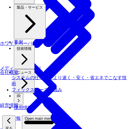
製品・サービス
事例
ホワイトペーパー
技術情報
メディアライブラリ
会社概要
ニュース
システムの仕事を、より速く・安く・省エネでこなす技
術
フィックスターズの​強み
IR
経営情報
採用情報
採用情報
Open main menu
戻る