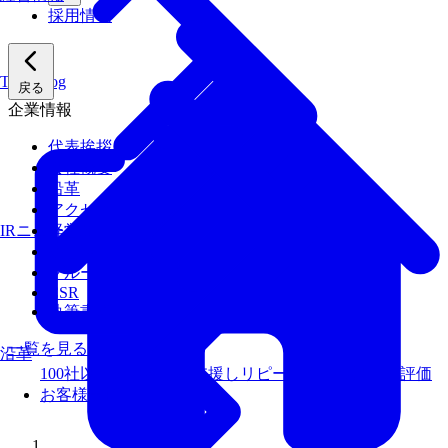
採用情報
Tech Blog
戻る
企業情報
代表挨拶
会社概要
沿革
アクセス
経営陣
IRニュース
経営理念
グループ会社
CSR
執筆書籍
一覧を見る
沿革
100社以上のお客様を支援しリピート率99％以上の評価
お客様事例