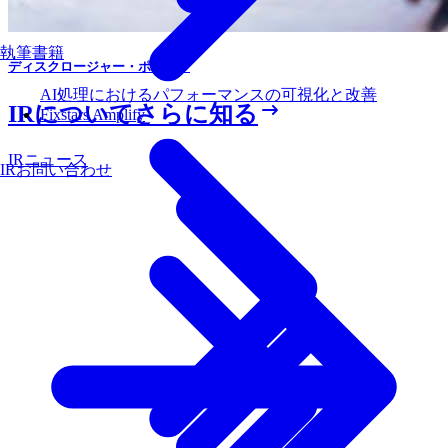
執筆書籍
ディスクロージャー・ポリシー
AI処理におけるパフォーマンスの可視化と改善
IRについてさらに知る
Fixstars Amplify
IRニュース
IRお問い合わせ