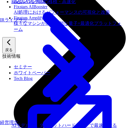
ルインワン環境
組込みAIモデルの移植・高速化
Fixstars AIBooster
AI処理におけるパフォーマンスの可視化と改善
Fixstars Amplify
IRライブラリ
様々なマシンが利用可能な量子×最適化プラットフォ
ーム
戻る
技術情報
セミナー
ホワイトペーパー
Tech Blog
経営理念
AIモデルを、ターゲットハードウェアで最速にする