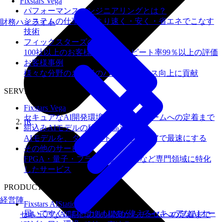
Fixstars Vega
パフォーマンスエンジニアリングとは？
システムの仕事を、より速く・安く・省エネでこなす
財務ハイライト
技術
フィックスターズの​強み
100社以上のお客様を支援しリピート率99％以上の評価
お客様事例
様々な分野のお客様のパフォーマンス向上に貢献
SERVICES
Fixstars Vega
セキュアなAI開発環境の構築からチームへの定着まで
IR
組込みAIモデルの移植・高速化
AIモデルを、ターゲットハードウェアで最速にする
その他のサービス
FPGA・量子・フラッシュメモリなど専門領域に特化
したサービス
PRODUCTS
経営陣
Fixstars AIStation
届いてすぐにローカルLLMが使えるセキュアなAIオー
セキュアなAI開発環境の構築からチームへの定着まで