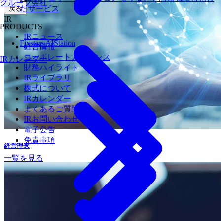
グループ会社
たサービス
戻る
IR
PRODUCTS
IRニュース
Fixstars AIStation
経営情報
コーポレートガバナンス
IRカレンダー
財務ハイライト
IRライブラリ
株式について
IRカレンダー
よくあるご質問
IRお問い合わせ
電子公告
免責事項
経営理念
一覧を見る