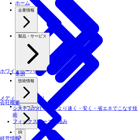
ホーム
企業情報
製品・サービス
ホワイトペーパー
事例
技術情報
メディアライブラリ
会社概要
ニュース
システムの仕事を、より速く・安く・省エネでこなす技
術
フィックスターズの​強み
IR
経営情報