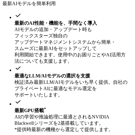
最新AIモデルを簡単利用
最新の
AI性能・機能を、
手間なく
導入
AIモデルの
追加・アップデート時も
フィックスターズ独自の
アップデートマネジメントシステムから
簡単・
スムーズに
最新AIを
セットアップして
利用開始できます。
使用中の
お困り
ごとや
AI活用方
法に
ついても
支援します。
最適な
LLM/AIモデルの
選択を
支援
検証済み最新LLM/AIモデルを
いち早く
提供。
自社の
プライベートAIに
最適な
モデル選定を
サポートいたします。
*
最新GPU搭載
AIの
学習や
推論処理に
最適と
される
NVIDIA
Blackwellシリーズを
2基搭載しています。
*提供時最新の
機種から
選定して
提供します。