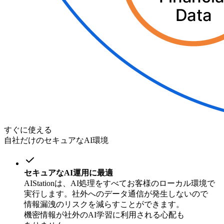
すぐに使える
自社だけのセキュアなAI環境
セキュアな
AI運用に
最適
AIStationは、
AI処理を
すべてお客様の
ローカル環境で
実行します。
社外への
データ通信が
発生しないので
情報漏洩の
リスクを
減らすことができます。
機密情報が
社外の
AI学習に
利用される
心配も