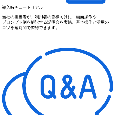
導入時チュートリアル
当社の
担当者が、
利用者の
皆様向けに、
画面操作や
プロンプト例を
解説する
説明会を
実施。
基本操作と
活用の
コツを
短時間で
習得できます。