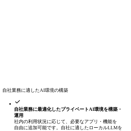
自社業務に適したAI環境の構築
自社業務に
最適化した
プライベートAI環境を
構築・
運用
社内の
利用状況に
応じて、
必要な
アプリ・機能を
自由に
追加可能です。
自社に
適した
ローカルLLMを