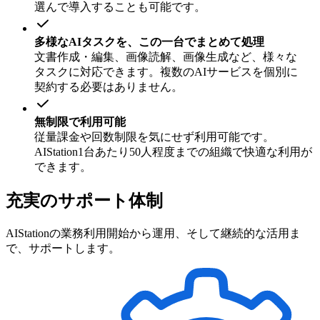
選んで
導入する
ことも
可能です。
多様な
AIタスクを、
この
一台で
まとめて
処理
文書作成・編集、
画像読解、
画像生成など、
様々な
タスクに
対応できます。
複数の
AIサービスを
個別に
契約する
必要は
ありません。
無制限で
利用
可能
従量課金や
回数制限を
気に
せず
利用
可能です。
AIStation1台あたり50人程度までの
組織で
快適な
利用が
できます。
充実のサポート体制
AIStationの業務利用開始から運用、そして継続的な活用ま
で、サポートします。