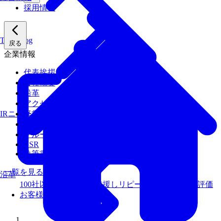
採用情報
Tech Blog
戻る
企業情報
代表挨拶
会社概要
沿革
アクセス
経営陣
IRニュース
経営理念
グループ会社
CSR
執筆書籍
一覧を見る
沿革
100社以上のお客様を支援しリピート率99％以上の評価
お客様事例