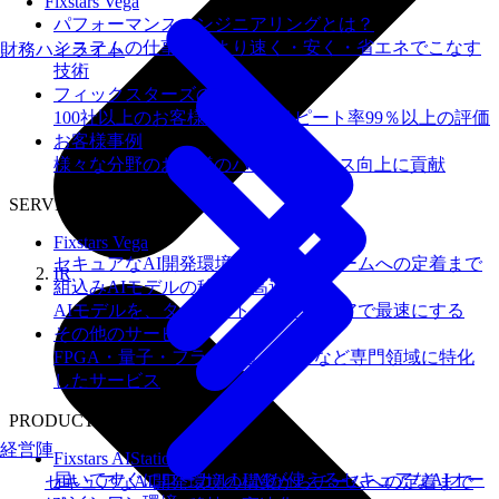
Fixstars Vega
パフォーマンスエンジニアリングとは？
システムの仕事を、より速く・安く・省エネでこなす
財務ハイライト
技術
フィックスターズの​強み
100社以上のお客様を支援しリピート率99％以上の評価
お客様事例
様々な分野のお客様のパフォーマンス向上に貢献
SERVICES
Fixstars Vega
セキュアなAI開発環境の構築からチームへの定着まで
IR
組込みAIモデルの移植・高速化
AIモデルを、ターゲットハードウェアで最速にする
その他のサービス
FPGA・量子・フラッシュメモリなど専門領域に特化
したサービス
PRODUCTS
経営陣
Fixstars AIStation
届いてすぐにローカルLLMが使えるセキュアなAIオー
セキュアなAI開発環境の構築からチームへの定着まで