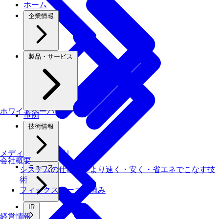
ホーム
企業情報
製品・サービス
ホワイトペーパー
事例
技術情報
メディアライブラリ
会社概要
ニュース
システムの仕事を、より速く・安く・省エネでこなす技
術
フィックスターズの​強み
IR
経営情報