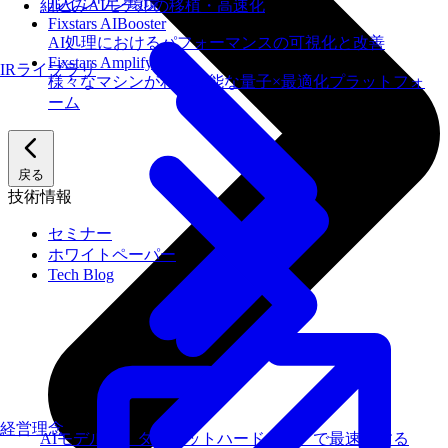
ルインワン環境
組込みAIモデルの移植・高速化
Fixstars AIBooster
AI処理におけるパフォーマンスの可視化と改善
Fixstars Amplify
IRライブラリ
様々なマシンが利用可能な量子×最適化プラットフォ
ーム
戻る
技術情報
セミナー
ホワイトペーパー
Tech Blog
経営理念
AIモデルを、ターゲットハードウェアで最速にする