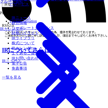
グループ会社
たサービス
戻る
IR
PRODUCTS
IRニュース
Fixstars AIStation
経営情報
RSS2.0
コーポレートガバナンス
IRカレンダー
財務ハイライト
IRライブラリ
株式について
IRカレンダー
IRについてさらに知る
よくあるご質問
IRお問い合わせ
IRニュース
電子公告
免責事項
一覧を見る