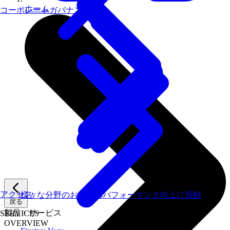
ホーム
コーポレートガバナンス
アクセス
様々な分野のお客様のパフォーマンス向上に貢献
戻る
製品・サービス
SERVICES
OVERVIEW