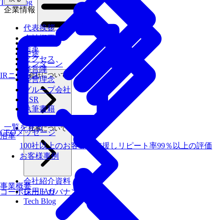
Tech Blog
企業情報
代表挨拶
会社概要
新卒
沿革
中途
アクセス
インターン
経営陣
会社について
IRニュース
経営理念
グループ会社
CSR
執筆書籍
一覧を見る
仕事について
CEOメッセージ
沿革
100社以上のお客様を支援しリピート率99％以上の評価
お客様事例
会社紹介資料
事業概要
採用FAQ
コーポレートガバナンス
Tech Blog