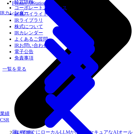
経営情報
Fixstars AIStation
コーポレートガバナンス
IRカレンダー
財務ハイライト
IRライブラリ
株式について
IRカレンダー
よくあるご質問
IRお問い合わせ
電子公告
免責事項
一覧を見る
業績
CSR
届いてすぐにローカルLLMが使えるセキュアなAIオール
採用情報