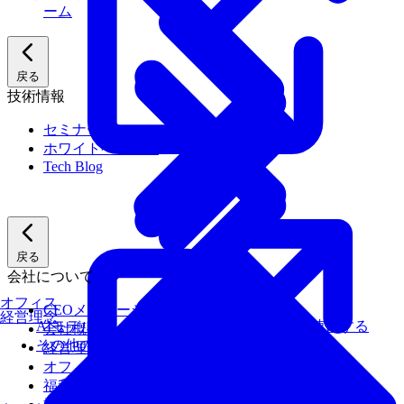
ーム
戻る
技術情報
セミナー
ホワイトペーパー
Tech Blog
戻る
会社について
オフィス
CEOメッセージ
経営理念
AIモデルを、ターゲットハードウェアで最速にする
会社概要
その他のサービス
経営理念
オフィス
福利厚生