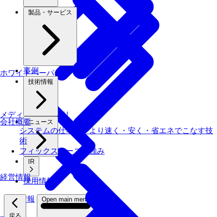
製品・サービス
事例
ホワイトペーパー
技術情報
メディアライブラリ
会社概要
ニュース
システムの仕事を、より速く・安く・省エネでこなす技
術
フィックスターズの​強み
IR
経営情報
採用情報
採用情報
Open main menu
戻る