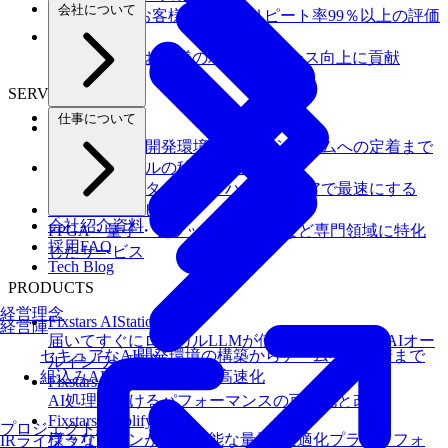
会社について
100社以上のお客様を支援しリピート率99％以上の評価
お客様事例
様々な分野のお客様のパフォーマンス向上に貢献
SERVICES
仕事について
Fixstars Vega
セキュアなAI開発環境の構築からチームへの定着まで
組込みAIモデルの移植・高速化
AIモデルを、ターゲットハードウェアで最速にする
その他のサービス
会社紹介資料
FPGA・量子・フラッシュメモリなど専門領域に特化
採用FAQ
したサービス
Tech Blog
PRODUCTS
経営理念
Fixstars AIStation
経営陣
届いてすぐにローカルLLMが使えるセキュアなAIオー
セキュアなAI開発環境の構築からチームへの定着まで
ルインワン環境
組込みAIモデルの移植・高速化
Fixstars AIBooster
AI処理におけるパフォーマンスの可視化と改善
Fixstars Amplify
プロジェクト紹介
様々なマシンが利用可能な量子×最適化プラットフォ
IRライブラリ