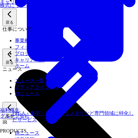
業績
キャリアパス
株式について
戻る
仕事について
事業概要
フィックスターズの強み
プロジェクト紹介
キャリアパス
戻る
ホーム
ニュース
ニュース一覧
メディアライブラリ
IRニュース
福利厚生
FPGA・量子・フラッシュメモリなど専門領域に特化し
グループ会社
戻る
たサービス
IR
PRODUCTS
IRニュース