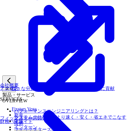
会社概要
アクセス
様々な分野のお客様のパフォーマンス向上に貢献
戻る
製品・サービス
SERVICES
OVERVIEW
Fixstars Vega
パフォーマンスエンジニアリングとは？
新卒
システムの仕事を、より速く・安く・省エネでこなす
フィックスターズの強み
中途
財務ハイライト
技術
インターン
フィックスターズの​強み