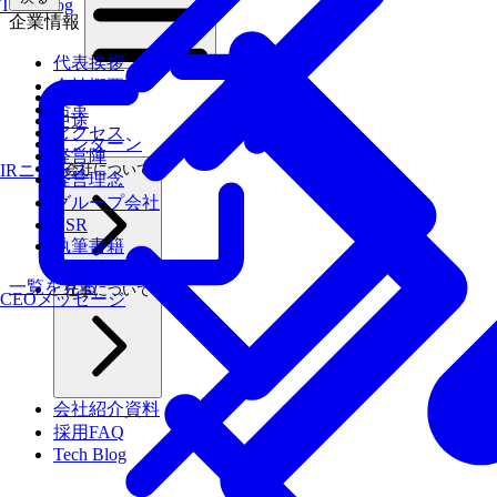
Tech Blog
企業情報
代表挨拶
会社概要
新卒
沿革
中途
アクセス
インターン
経営陣
会社について
IRニュース
経営理念
グループ会社
CSR
執筆書籍
一覧を見る
仕事について
CEOメッセージ
会社紹介資料
採用FAQ
Tech Blog