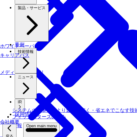
製品・サービス
事例
ホワイトペーパー
技術情報
キャリアパス
メディアライブラリ
ニュース
IR
システムの仕事を、より速く・安く・省エネでこなす技
採用情報
フィックスターズの​強み
会社概要
採用情報
Open main menu
戻る