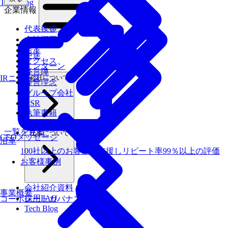
Tech Blog
企業情報
代表挨拶
会社概要
新卒
沿革
中途
アクセス
インターン
経営陣
会社について
IRニュース
経営理念
グループ会社
CSR
執筆書籍
一覧を見る
仕事について
CEOメッセージ
沿革
100社以上のお客様を支援しリピート率99％以上の評価
お客様事例
会社紹介資料
事業概要
採用FAQ
コーポレートガバナンス
Tech Blog