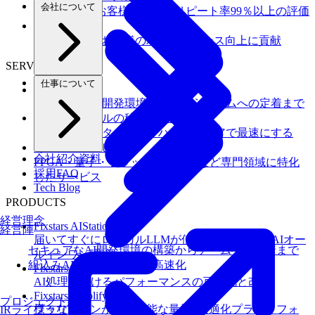
会社について
100社以上のお客様を支援しリピート率99％以上の評価
お客様事例
様々な分野のお客様のパフォーマンス向上に貢献
SERVICES
仕事について
Fixstars Vega
セキュアなAI開発環境の構築からチームへの定着まで
組込みAIモデルの移植・高速化
AIモデルを、ターゲットハードウェアで最速にする
その他のサービス
会社紹介資料
FPGA・量子・フラッシュメモリなど専門領域に特化
採用FAQ
したサービス
Tech Blog
PRODUCTS
経営理念
Fixstars AIStation
経営陣
届いてすぐにローカルLLMが使えるセキュアなAIオー
セキュアなAI開発環境の構築からチームへの定着まで
ルインワン環境
組込みAIモデルの移植・高速化
Fixstars AIBooster
AI処理におけるパフォーマンスの可視化と改善
Fixstars Amplify
プロジェクト紹介
様々なマシンが利用可能な量子×最適化プラットフォ
IRライブラリ