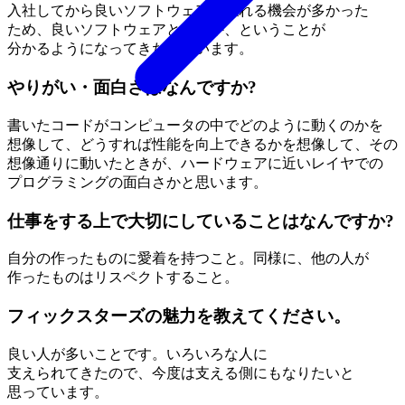
入社してから
良い
ソフトウェアに
触れる
機会が
多かった
ため、
良い
ソフトウェアとは
何か、と
いう
ことが
分かるようになってきたと
思います。
やりがい・面白さはなんですか?
書いた
コードが
コンピュータの
中で
どのように
動くのかを
想像して、
どう
すれば
性能を
向上できるかを
想像して、
その
想像通りに
動いた
ときが、
ハードウェアに
近い
レイヤでの
プログラミングの
面白さかと
思います。
仕事をする上で大切にしていることはなんですか?
自分の
作った
ものに
愛着を
持つこと。
同様に、
他の
人が
作った
ものは
リスペクトする
こと。
フィックスターズの魅力を教えてください。
良い
人が
多い
ことです。
いろいろな
人に
支えられてきたので、
今度は
支える
側にもなりたいと
思っています。