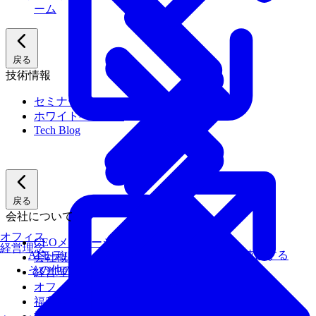
ーム
戻る
技術情報
セミナー
ホワイトペーパー
Tech Blog
戻る
会社について
オフィス
CEOメッセージ
経営理念
AIモデルを、ターゲットハードウェアで最速にする
会社概要
その他のサービス
経営理念
オフィス
福利厚生