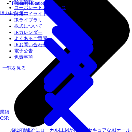
経営情報
Fixstars AIStation
コーポレートガバナンス
IRカレンダー
財務ハイライト
IRライブラリ
株式について
IRカレンダー
よくあるご質問
IRお問い合わせ
電子公告
免責事項
一覧を見る
業績
CSR
届いてすぐにローカルLLMが使えるセキュアなAIオール
採用情報