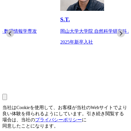
S.T.
学専攻
岡山大学大学院 自然科学研究科 産業創成工学
2025年新卒入社
当社は
Cookieを
使用して、
お客様が
当社の
Webサイトで
より
良い
体験を
得られるように
しています。
引き
続き閲覧する
場合は、
当社の
プライバシーポリシー
に
同意したことになります。