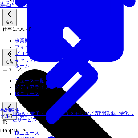
業績
キャリアパス
株式について
戻る
仕事について
事業概要
フィックスターズの強み
プロジェクト紹介
キャリアパス
戻る
ホーム
ニュース
ニュース一覧
メディアライブラリ
IRニュース
福利厚生
FPGA・量子・フラッシュメモリなど専門領域に特化し
グループ会社
戻る
たサービス
IR
PRODUCTS
IRニュース