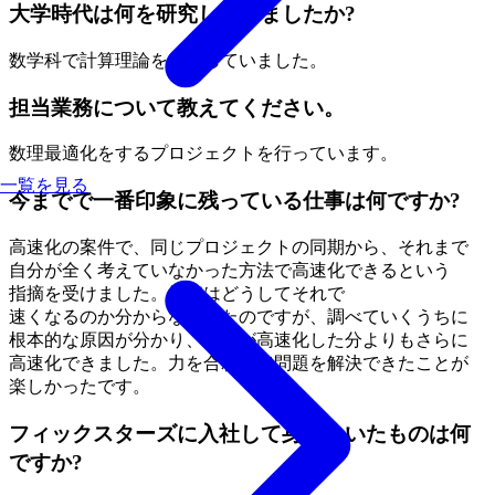
大学時代は何を研究していましたか?
数学科で
計算理論を
勉強していました。
担当業務について教えてください。
数理最適化を
する
プロジェクトを
行っています。
一覧を見る
今までで一番印象に残っている仕事は何ですか?
高速化の
案件で、
同じ
プロジェクトの
同期から、
それまで
自分が
全く
考えていなかった
方
法で
高速化できると
いう
指摘を
受けました。
最初は
どうして
それで
速くなるのか分からなかったのですが、
調べていく
うちに
根本的な
原因が
分かり、
同期が
高速化した
分よりも
さらに
高速化できました。
力を
合わせて
問題を
解決できたことが
楽しかったです。
フィックスターズに入社して身についたものは何
ですか?