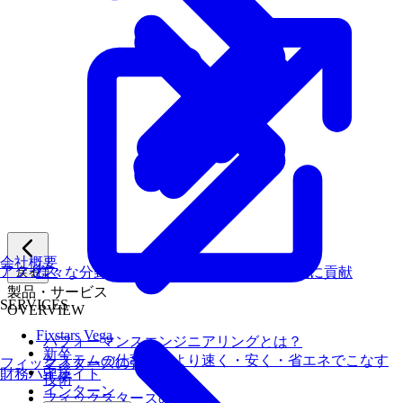
会社概要
アクセス
様々な分野のお客様のパフォーマンス向上に貢献
戻る
製品・サービス
SERVICES
OVERVIEW
Fixstars Vega
パフォーマンスエンジニアリングとは？
新卒
システムの仕事を、より速く・安く・省エネでこなす
フィックスターズの強み
中途
財務ハイライト
技術
インターン
フィックスターズの​強み