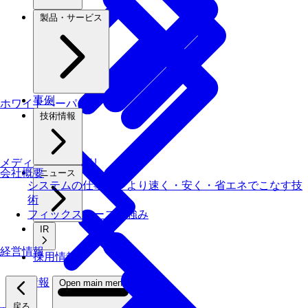
製品・サービス
事例
ホワイトペーパー
技術情報
メディアライブラリ
会社概要
ニュース
システムの仕事を、より速く・安く・省エネでこなす技
術
フィックスターズの​強み
IR
経営情報
採用情報
採用情報
Open main menu
戻る