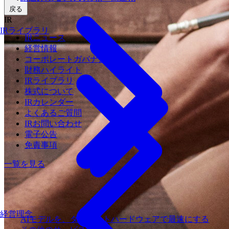
戻る
IR
IRライブラリ
IRニュース
経営情報
コーポレートガバナンス
財務ハイライト
IRライブラリ
株式について
IRカレンダー
よくあるご質問
IRお問い合わせ
電子公告
免責事項
一覧を見る
経営理念
AIモデルを、ターゲットハードウェアで最速にする