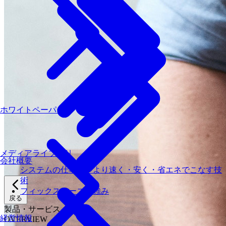
ホワイトペーパー
メディアライブラリ
会社概要
システムの仕事を、より速く・安く・省エネでこなす技
術
フィックスターズの​強み
戻る
製品・サービス
経営情報
OVERVIEW