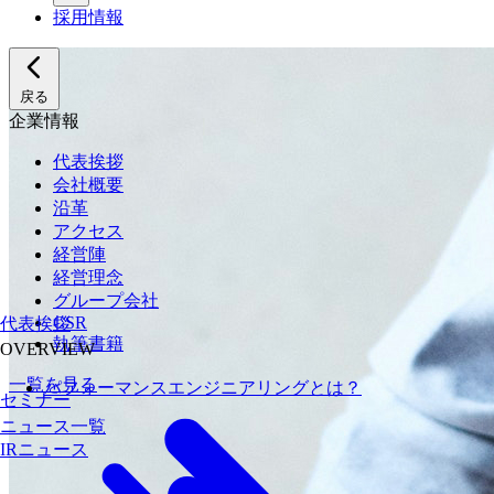
採用情報
戻る
企業情報
代表挨拶
会社概要
沿革
アクセス
経営陣
経営理念
グループ会社
CSR
代表挨拶
執筆書籍
OVERVIEW
一覧を見る
パフォーマンスエンジニアリングとは？
セミナー
ニュース一覧
IRニュース