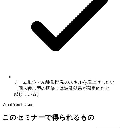
チーム単位で
AI駆動開発の
スキルを
底上げしたい
（個人参加型の
研修では
波及効果が
限定的だと
感じている）
What You'll Gain
このセミナーで得られるもの