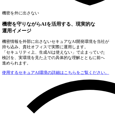
機密を外に出さない
機密を
守りながら
AIを
活用する、
現実的な
運用イメージ
機密情報を
外部に
出さない
セキュアな
AI開発環境を
当社が
持ち込み、
貴社オフィスで
実際に
運用します。
「セキュリティ上、
生成AIは
使えない」で
止まっていた
検討を、
実環境を
見た上での
具体的な
理解とともに
前へ
進められます。
使用するセキュアAI環境の詳細はこちらをご覧ください。