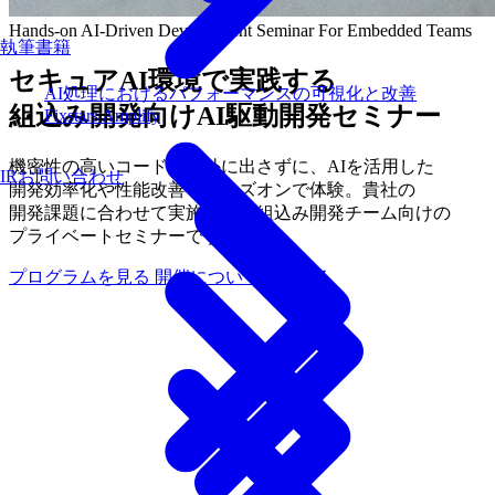
Hands-on AI-Driven Development Seminar
For Embedded Teams
執筆書籍
セキュアAI環境で実践する
AI処理におけるパフォーマンスの可視化と改善
組込み開発向けAI駆動開発セミナー
Fixstars Amplify
機密性の
高い
コードを
社外に
出さずに、
AIを
活用した
IRお問い合わせ
開発効率
化や
性能改善を
ハンズオンで
体験。
貴社の
開発課題に
合わせて
実施する、
組込み開発チーム向けの
プライベートセミナーです。
プログラムを見る
開催について相談する