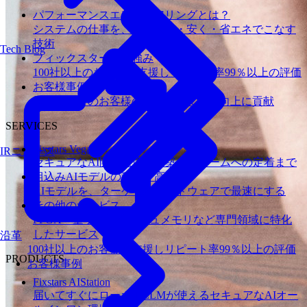
パフォーマンスエンジニアリングとは？
システムの仕事を、より速く・安く・省エネでこなす
技術
Tech Blog
フィックスターズの​強み
100社以上のお客様を支援しリピート率99％以上の評価
お客様事例
様々な分野のお客様のパフォーマンス向上に貢献
SERVICES
Fixstars Vega
IRニュース
セキュアなAI開発環境の構築からチームへの定着まで
組込みAIモデルの移植・高速化
AIモデルを、ターゲットハードウェアで最速にする
その他のサービス
FPGA・量子・フラッシュメモリなど専門領域に特化
したサービス
沿革
100社以上のお客様を支援しリピート率99％以上の評価
PRODUCTS
お客様事例
Fixstars AIStation
届いてすぐにローカルLLMが使えるセキュアなAIオー