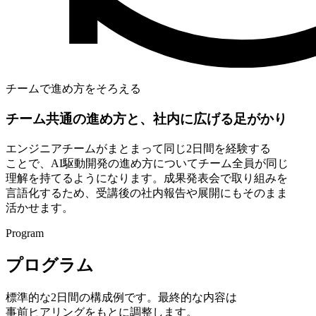
チームで進め方をそろえる
チーム共通の
進め方と、
社内に
広げる
足が
かり
エンジニアチームが
まとまって
同じ
2日間を
経験する
ことで、
AI駆動開発の
進め方に
ついて
チーム全員が
同じ
理解を
持てるようになります。
成果発表会で
取り組みを
言語化する
ため、
受講後の
社内報告や
展開にも
そのまま
活かせます。
Program
プログラム
標準的な
2日間の
構成例です。
最終的な
内容は
事前ヒアリングを
もとに
調整します。