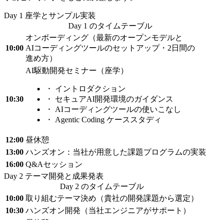
Day 1
座学とサンプル実装
Day 1 のタイムテーブル
オンボーディング
（最新の
オープンモデルと
10:00
AIコーディングツールの
セットアップ・2日間の
進め方）
AI駆動開発セミナー
（座学）
・
イントロダクション
10:30
・
セキュアAI開発環境の
ガイダンス
・
AIコーディングツールの
使いこなし
・
Agentic Coding ケーススタディ
12:00
昼休憩
13:00
ハンズ
オン：当社が
用意した
課題プログラムの
実装
16:00
Q&Aセッション
Day 2
テーマ開発と成果発表
Day 2 のタイムテーブル
10:00
取り組むテーマ決め
（貴社の
開発課題から
選定）
10:30
ハンズオン開発
（当社エンジニアが
サポート）