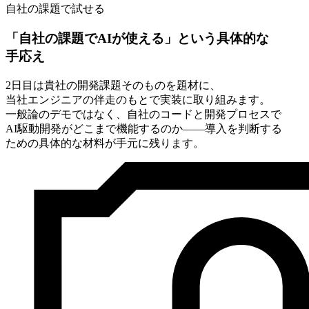
自社の課題で試せる
「自社の
課題で
AIが
使える」と
いう
具体的な
手応え
2日目は
貴社の
開発課題
その
ものを
題材に、
当社エンジニアの
伴走のもとで
実装に
取り組みます。
一般論の
デモではなく、
自社の
コードと
開発プロセスで
AI駆動開発が
どこまで
機能するのか——導入を
判断する
ための
具体的な
材料が
手元に
残ります。