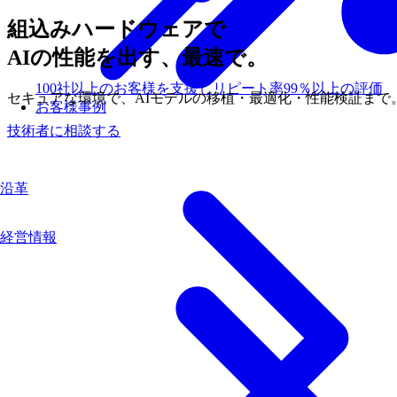
組込みハードウェアで
AIの性能を出す、最速で。
100社以上のお客様を支援しリピート率99％以上の評価
セキュアな
環境で、
AIモデルの
移植・
最適化・性能検証まで
お客様事例
技術者に相談する
沿革
経営情報