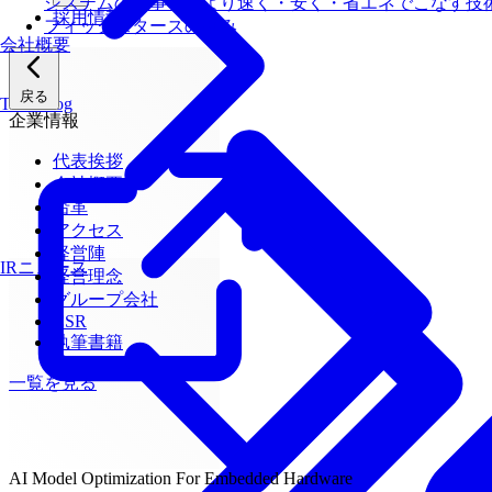
システムの仕事を、より速く・安く・省エネでこなす技
採用情報
フィックスターズの​強み
会社概要
戻る
Tech Blog
企業情報
代表挨拶
会社概要
沿革
アクセス
経営陣
IRニュース
経営理念
グループ会社
CSR
執筆書籍
一覧を見る
AI Model Optimization
For Embedded Hardware