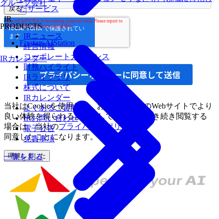
グループ会社
たサービス
戻る
IR
PRODUCTS
IRニュース
Fixstars AIStation
経営情報
コーポレートガバナンス
IRカレンダー
財務ハイライト
IRライブラリ
株式について
IRカレンダー
当社は
Cookieを
使用して、
お客様が
当社の
Webサイトで
より
よくあるご質問
良い
体験を
得られるように
しています。
引き
続き閲覧する
IRお問い合わせ
場合は、
当社の
プライバシーポリシー
に
電子公告
同意したことになります。
免責事項
理解しました
一覧を見る