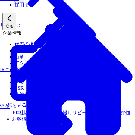
採用情報
Tech Blog
戻る
企業情報
代表挨拶
会社概要
沿革
アクセス
経営陣
IRニュース
経営理念
グループ会社
CSR
執筆書籍
一覧を見る
沿革
100社以上のお客様を支援しリピート率99％以上の評価
お客様事例