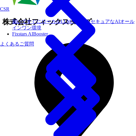
CSR
株式会社フィックスターズ
届いてすぐにローカルLLMが使えるセキュアなAIオール
インワン環境
Fixstars AIBooster
よくあるご質問