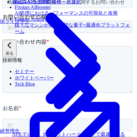
ルインワン環境
組込みAIモデルの移植・高速化
Fixstars AIBooster
AI処理におけるパフォーマンスの可視化と改善
Fixstars Amplify
IRライブラリ
様々なマシンが利用可能な量子×最適化プラットフォ
ーム
戻る
技術情報
セミナー
ホワイトペーパー
Tech Blog
経営理念
AIモデルを、ターゲットハードウェアで最速にする