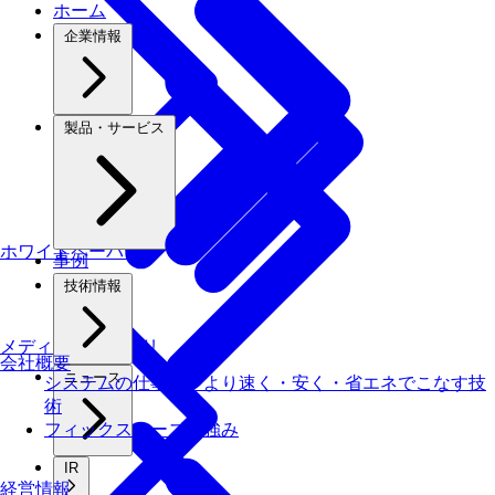
ホーム
企業情報
製品・サービス
ホワイトペーパー
事例
技術情報
メディアライブラリ
会社概要
ニュース
システムの仕事を、より速く・安く・省エネでこなす技
術
フィックスターズの​強み
IR
経営情報