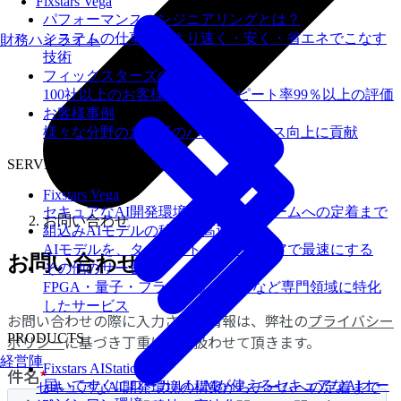
Fixstars Vega
パフォーマンスエンジニアリングとは？
システムの仕事を、より速く・安く・省エネでこなす
財務ハイライト
技術
フィックスターズの​強み
100社以上のお客様を支援しリピート率99％以上の評価
お客様事例
様々な分野のお客様のパフォーマンス向上に貢献
SERVICES
Fixstars Vega
セキュアなAI開発環境の構築からチームへの定着まで
お問い合わせ
組込みAIモデルの移植・高速化
AIモデルを、ターゲットハードウェアで最速にする
お問い合わせ
その他のサービス
FPGA・量子・フラッシュメモリなど専門領域に特化
したサービス
PRODUCTS
経営陣
Fixstars AIStation
届いてすぐにローカルLLMが使えるセキュアなAIオー
セキュアなAI開発環境の構築からチームへの定着まで