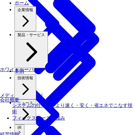
ホーム
企業情報
製品・サービス
ホワイトペーパー
事例
技術情報
メディアライブラリ
会社概要
ニュース
システムの仕事を、より速く・安く・省エネでこなす技
術
フィックスターズの​強み
IR
経営情報