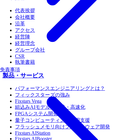
代表挨拶
会社概要
沿革
アクセス
経営陣
経営理念
グループ会社
CSR
執筆書籍
免責事項
製品・サービス
パフォーマンスエンジニアリングとは？
フィックスターズの強み
Fixstars Vega
組込みAIモデルの移植・高速化
FPGAシステム開発
量子コンピューティング活用支援
フラッシュメモリ向けファームウェア開発
Fixstars AIStation
Fixstars AIBooster