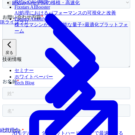
ルインワン環境
組込みAIモデルの移植・高速化
Fixstars AIBooster
AI処理におけるパフォーマンスの可視化と改善
Fixstars Amplify
IRライブラリ
様々なマシンが利用可能な量子×最適化プラットフォ
ーム
戻る
技術情報
セミナー
ホワイトペーパー
Tech Blog
経営理念
AIモデルを、ターゲットハードウェアで最速にする