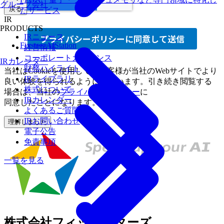
グループ会社
戻る
たサービス
IR
PRODUCTS
IRニュース
Fixstars AIStation
経営情報
コーポレートガバナンス
IRカレンダー
財務ハイライト
当社は
Cookieを
使用して、
お客様が
当社の
Webサイトで
より
IRライブラリ
良い
体験を
得られるように
しています。
引き
続き閲覧する
株式について
場合は、
当社の
プライバシーポリシー
に
IRカレンダー
同意したことになります。
よくあるご質問
IRお問い合わせ
理解しました
電子公告
免責事項
一覧を見る
株式会社フィックスターズ