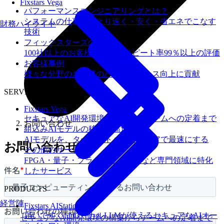
Fixstars Vega
パフォーマンスエンジニアリングとは？
システムの仕事を、より速く・安く・省エネでこなす
財務ハイライト
技術
フィックスターズの​強み
100社以上のお客様を支援しリピート率99％以上の評価
お客様事例
様々な分野のお客様のパフォーマンス向上に貢献
SERVICES
Fixstars Vega
セキュアなAI開発環境の構築からチームへの定着まで
お問い合わせ
組込みAIモデルの移植・高速化
AIモデルを、ターゲットハードウェアで最速にする
お問い合わせ
その他のサービス
FPGA・量子・フラッシュメモリなど専門領域に特化
したサービス
PRODUCTS
経営陣
Fixstars AIStation
届いてすぐにローカルLLMが使えるセキュアなAIオー
セキュアなAI開発環境の構築からチームへの定着まで